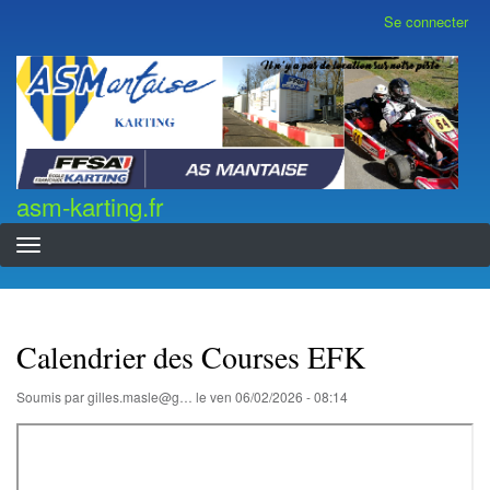
Aller
Se connecter
Menu
au
du
contenu
compte
asm-karting.fr
de
principal
l'utilisateur
asm-karting.fr
Calendrier des Courses EFK
Soumis par
gilles.masle@g…
le
ven 06/02/2026 - 08:14