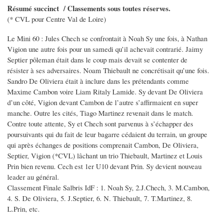
Résumé succinct / Classements sous toutes réserves.
(* CVL pour Centre Val de Loire)
Le Mini 60 : Jules Chech se confrontait à Noah Sy une fois, à Nathan
Vigion une autre fois pour un samedi qu’il achevait contrarié. Jaimy
Septier pôleman était dans le coup mais devait se contenter de
résister à ses adversaires. Noam Thiebault ne concrétisait qu’une fois.
Sandro De Oliviera était à inclure dans les prétendants comme
Maxime Cambon voire Liam Ritaly Lamide. Sy devant De Oliviera
d’un côté, Vigion devant Cambon de l’autre s’affirmaient en super
manche. Outre les cités, Tiago Martinez revenait dans le match.
Contre toute attente, Sy et Chech sont parvenus à s’échapper des
poursuivants qui du fait de leur bagarre cédaient du terrain, un groupe
qui après échanges de positions comprenait Cambon, De Oliviera,
Septier, Vigion (*CVL) lâchant un trio Thiebault, Martinez et Louis
Prin bien revenu. Cech est 1er U10 devant Prin. Sy devient nouveau
leader au général.
Classement Finale Salbris IdF : 1. Noah Sy, 2.J.Chech, 3. M.Cambon,
4. S. De Oliviera, 5. J.Septier, 6. N. Thiebault, 7. T.Martinez, 8.
L.Prin, etc.