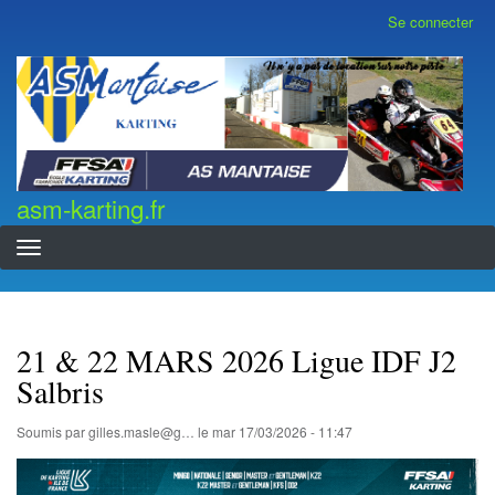
Aller
Se connecter
Menu
au
du
contenu
compte
asm-karting.fr
de
principal
l'utilisateur
asm-karting.fr
21 & 22 MARS 2026 Ligue IDF J2
Salbris
Soumis par
gilles.masle@g…
le
mar 17/03/2026 - 11:47