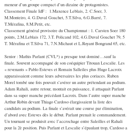
meneur d’un groupe compact d’un dizaine de protagonistes.
Classement Finale IdF : 1.Maxence Leblais, 2. C.Soer, 3.
M.Monteiro, 4. G.Duval Goachet, 5.T.Silva, 6.G.Barré, 7.
T.Mérafina, 8.M.Petit, etc.
Classement général provisoire du Championnat : 1. Carsten Soer 180
points, 2.M.Leblais 172, 3.T. Policand 102, 4.G.Duval Goachet 79, 5
T. Mérafina et T.Silva 71, 7.N.Michaut et L.Royant Bongrand 65, etc.
Senior : Mathis Parlant (CVL*) a presque tout dominé…sauf la
finale. Souvent accompagné de son coéquipier Titouan Lescalie. Les
« revenants » Pablo Esteves et Romain Salleiles plus Hugo Lacroix
apparaissaient comme leurs adversaires les plus coriaces. Ruben
Morel tombé une fois pouvait s’avérer un autre prétendant au podium.
Adam Rahali, autre retour, montait en puissance, il attaquait Parlant
dans sa super manche précédant Lacroix. Dans l’autre super manche
Arthur Robin devant Thiago Cardoso élargissaient la liste des
candidats au podium. La finale s’avérait une course par élimination,
d’abord avec Esteves dès le début. Parlant prenait le commandement.
Un tournant se produisit avec l’accrochage entre Saleilles et Rahali
pour la 2è position. Puis Parlant et Lescalie s’épaulant trop, Cardoso a