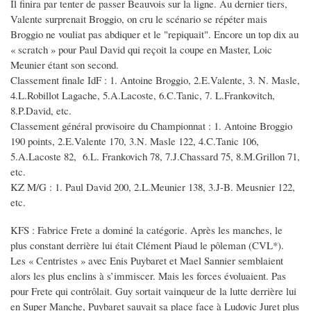
Il finira par tenter de passer Beauvois sur la ligne. Au dernier tiers,
Valente surprenait Broggio, on cru le scénario se répéter mais
Broggio ne vouliat pas abdiquer et le "repiquait". Encore un top dix au
« scratch » pour Paul David qui reçoit la coupe en Master, Loic
Meunier étant son second.
Classement finale IdF : 1. Antoine Broggio, 2.E.Valente, 3. N. Masle,
4.L.Robillot Lagache, 5.A.Lacoste, 6.C.Tanic, 7. L.Frankovitch,
8.P.David, etc.
Classement général provisoire du Championnat : 1. Antoine Broggio
190 points, 2.E.Valente 170, 3.N. Masle 122, 4.C.Tanic 106,
5.A.Lacoste 82, 6.L. Frankovich 78, 7.J.Chassard 75, 8.M.Grillon 71,
etc.
KZ M/G : 1. Paul David 200, 2.L.Meunier 138, 3.J-B. Meusnier 122,
etc.
KFS : Fabrice Frete a dominé la catégorie. Après les manches, le
plus constant derrière lui était Clément Piaud le pôleman (CVL*).
Les « Centristes » avec Enis Puybaret et Mael Sannier semblaient
alors les plus enclins à s’immiscer. Mais les forces évoluaient. Pas
pour Frete qui contrôlait. Guy sortait vainqueur de la lutte derrière lui
en Super Manche, Puybaret sauvait sa place face à Ludovic Juret plus