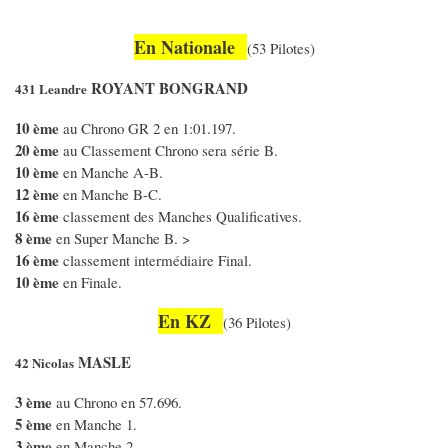
En Nationale
(53 Pilotes)
ROYANT BONGRAND
431 Leandre
10 ème
au Chrono GR 2 en 1:01.197.
20 ème
au Classement Chrono sera série B.
10 ème
en Manche A-B.
12 ème
en Manche B-C.
16 ème
classement des Manches Qualificatives.
8 ème
en Super Manche B. >
16 ème
classement intermédiaire Final.
10 ème
en Finale.
En KZ
(36 Pilotes)
MASLE
42 Nicolas
3 ème
au Chrono en 57.696.
5 ème
en Manche 1.
3 ème
en Manche 2.