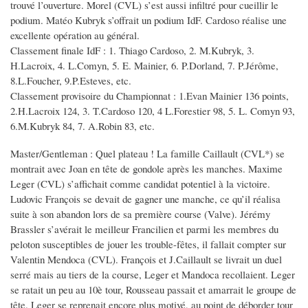
trouvé l’ouverture. Morel (CVL) s’est aussi infiltré pour cueillir le
podium. Matéo Kubryk s’offrait un podium IdF. Cardoso réalise une
excellente opération au général.
Classement finale IdF : 1. Thiago Cardoso, 2. M.Kubryk, 3.
H.Lacroix, 4. L.Comyn, 5. E. Mainier, 6. P.Dorland, 7. P.Jérôme,
8.L.Foucher, 9.P.Esteves, etc.
Classement provisoire du Championnat : 1.Evan Mainier 136 points,
2.H.Lacroix 124, 3. T.Cardoso 120, 4 L.Forestier 98, 5. L. Comyn 93,
6.M.Kubryk 84, 7. A.Robin 83, etc.
Master/Gentleman : Quel plateau ! La famille Caillault (CVL*) se
montrait avec Joan en tête de gondole après les manches. Maxime
Leger (CVL) s’affichait comme candidat potentiel à la victoire.
Ludovic François se devait de gagner une manche, ce qu’il réalisa
suite à son abandon lors de sa première course (Valve). Jérémy
Brassler s’avérait le meilleur Francilien et parmi les membres du
peloton susceptibles de jouer les trouble-fêtes, il fallait compter sur
Valentin Mendoca (CVL). François et J.Caillault se livrait un duel
serré mais au tiers de la course, Leger et Mandoca recollaient. Leger
se ratait un peu au 10è tour, Rousseau passait et amarrait le groupe de
tête. Leger se reprenait encore plus motivé, au point de déborder tour