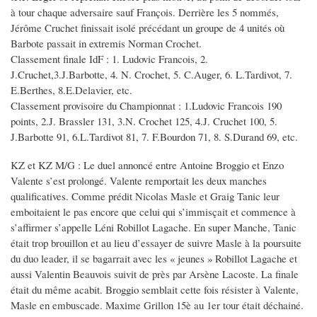
à tour chaque adversaire sauf François. Derrière les 5 nommés,
Jérôme Cruchet finissait isolé précédant un groupe de 4 unités où
Barbote passait in extremis Norman Crochet.
Classement finale IdF : 1. Ludovic Francois, 2.
J.Cruchet,3.J.Barbotte, 4. N. Crochet, 5. C.Auger, 6. L.Tardivot, 7.
E.Berthes, 8.E.Delavier, etc.
Classement provisoire du Championnat : 1.Ludovic Francois 190
points, 2.J. Brassler 131, 3.N. Crochet 125, 4.J. Cruchet 100, 5.
J.Barbotte 91, 6.L.Tardivot 81, 7. F.Bourdon 71, 8. S.Durand 69, etc.
KZ et KZ M/G : Le duel annoncé entre Antoine Broggio et Enzo
Valente s’est prolongé. Valente remportait les deux manches
qualificatives. Comme prédit Nicolas Masle et Graig Tanic leur
emboitaient le pas encore que celui qui s’immisçait et commence à
s’affirmer s’appelle Léni Robillot Lagache. En super Manche, Tanic
était trop brouillon et au lieu d’essayer de suivre Masle à la poursuite
du duo leader, il se bagarrait avec les « jeunes » Robillot Lagache et
aussi Valentin Beauvois suivit de près par Arsène Lacoste. La finale
était du même acabit. Broggio semblait cette fois résister à Valente,
Masle en embuscade. Maxime Grillon 15è au 1er tour était déchainé.