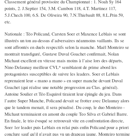
Classement général provisoire du Championnat : 1. Noah Sy 164
points, 2. J.Septier 154, 3.M. Cambon 118, 4.T. Martinez 117,
5.J.Chech 100, 6.S. De Oliveira 90, 7.N.Thiebault 88, 8.L.Prin 59,
etc.
Nationale : Téo Policand, Carsten Soer et Maxence Leblais se sont
illustrés un ton au-dessus d’adversaires néanmoins vaillants. Ils se
sont affrontés en duels respectifs selon la manche. Maël Monteiro se
montrait transfiguré, Gustave Duval Goachet confirmait, Nolan
Michaut excellent en vitesse mais moins à l’aise lors des départs,
Nino Delaunay meilleur CVL* semblaient de prime abord les
protagonistes susceptibles de suivre les leaders. Soer et Leblais
reprenaient leur « mano a mano » en super manche devant Duval
Goachet (qui réalise une notable progression au Clas. général).
Antoine Soulier et Téo Esquirol tiraient leur épingle du jeu. Dans
l’autre Super Manche, Policand devait se frotter avec Delaunay alors
que le tandem menait, il sera pénalisé. Du coup, le duo Monteiro -
Michaut terminaient en amont du couple Teo Silva et Gabriel Barre.
En finale, le trio évoqué se retrouvait vite en confrontation directe,
Soer 1er leader puis Leblais en relai puis enfin Policand pour a priori
conclure sauf qu’il n’avait pas vu un drapeau jaune. Monteiro termine