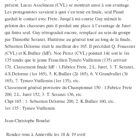
présent. Lucas Asselineau (CVL) se montrait aussi à son avantage.
Les protagonistes savaient à quoi s’en tenir en finale, seul Piaud
gardait le contact avec Frete. Jusqu’à mi-course Guy mènait le
peloton des chasseurs puis il perdait une place à l’avantage de Juret
qui finira seul. Guy rétrogradait encore, remplacé au sein du groupe
par Thimothé Seranzi. Huitième au général tout au long de la finale,
Sébastien Delorme était le meilleur des 165. Il précèdait Q. Fouassier
(CVL) et K.Bullier (IdF). Noe Perez (CVL) pointait 14è soit le 1re
135 tandis que le jeune Francilien Tyméo Vuillemin (135) arrivait
17è. Classement finale IdF : 1.Fabrice Frete, 2.L. Juret, 3. T. Seranzi,
4.S.Delorme (1er 165), 5. K.Bullier (2è 165), 6. V.Grandvallet (3è
165), 7. Tymeo Vuillemin (1er 135), etc.
Classement général provisoire du Championnat 150 : 1.Fabrice Frete
200, 2.L. Juret 152, 3. T. Seranzi 136, etc.
Chpt 165 : 1. Sebastien Delorme 200, 2. K.Bullier 160, etc.
1er 135 : Tymeo Vuillemin
Jean-Christophe Bourlat
Rendez-vous à Anneville les 18 & 19 avril