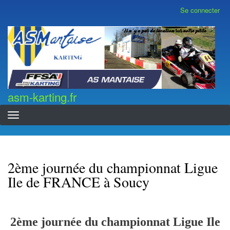
Aller
Se connecter
Menu
au
du
contenu
compte
asm-karting.fr
de
principal
l'utilisateur
asm-karting.fr
2ème journée du championnat Ligue
Ile de FRANCE à Soucy
2ème journée du championnat Ligue Ile