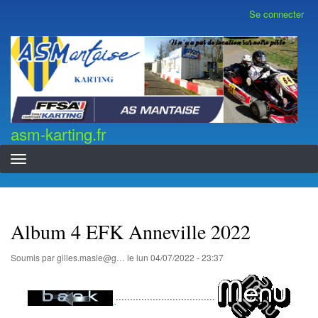
Aller
Se connecter
Menu
au
du
contenu
compte
asm-karting.fr
de
principal
l'utilisateur
asm-karting.fr
Album 4 EFK Anneville 2022
Soumis par
gilles.masle@g…
le
lun 04/07/2022 - 23:37
...................................