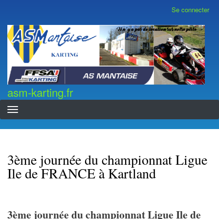
Aller
Se connecter
Menu
au
du
contenu
compte
asm-karting.fr
de
principal
l'utilisateur
asm-karting.fr
3ème journée du championnat Ligue
Ile de FRANCE à Kartland
3
ème journée du championnat Ligue Ile de