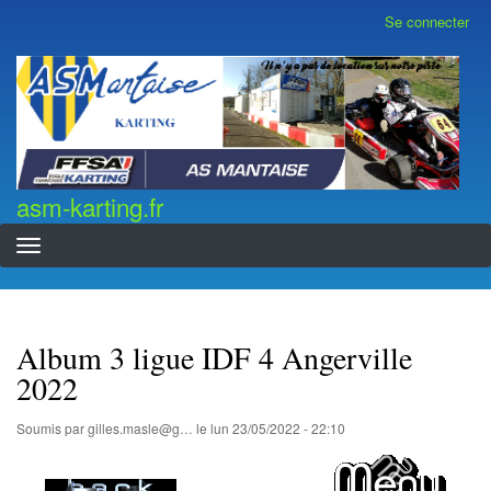
Aller
Se connecter
Menu
au
du
contenu
compte
asm-karting.fr
de
principal
l'utilisateur
asm-karting.fr
Album 3 ligue IDF 4 Angerville
2022
Soumis par
gilles.masle@g…
le
lun 23/05/2022 - 22:10
...................................