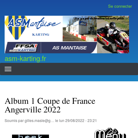
Aller
Se connecter
Menu
au
du
contenu
compte
asm-karting.fr
de
principal
l'utilisateur
asm-karting.fr
Album 1 Coupe de France
Angerville 2022
Soumis par
gilles.masle@g…
le
lun 29/08/2022 - 23:21
...................................