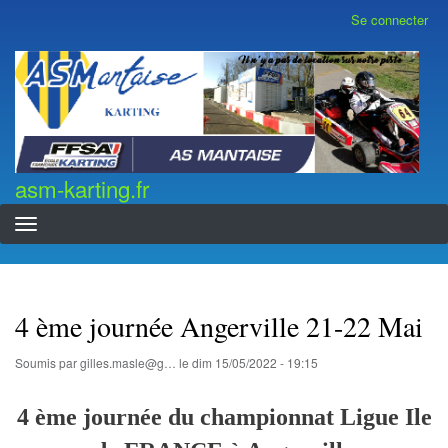
Aller
Se connecter
Menu
au
du
contenu
compte
asm-karting.fr
de
principal
l'utilisateur
asm-karting.fr
4 ème journée Angerville 21-22 Mai
Soumis par
gilles.masle@g…
le
dim 15/05/2022 - 19:15
4 ème journée du championnat Ligue Ile