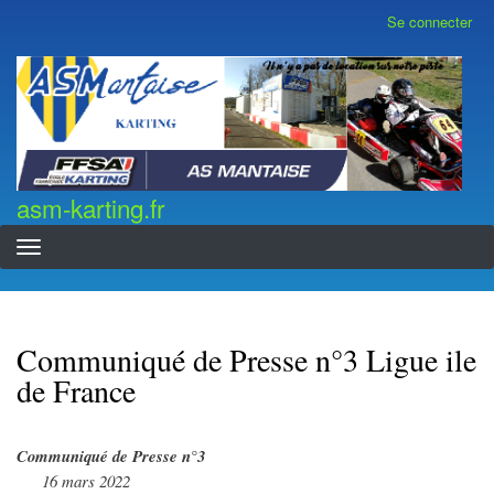
Aller
Se connecter
Menu
au
du
contenu
compte
asm-karting.fr
de
principal
l'utilisateur
asm-karting.fr
Communiqué de Presse n°3 Ligue ile
de France
Communiqué de Presse n°3
16 mars 2022