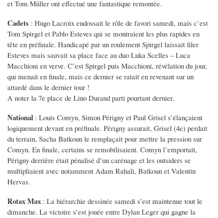
et Tom Müller ont effectué une fantastique remontée.
Cadets
: Hugo Lacroix endossait le rôle de favori samedi, mais c’est
Tom Spirgel et Pablo Esteves qui se montraient les plus rapides en
tête en préfinale. Handicapé par un roulement Spirgel laissait filer
Esteves mais sauvait sa place face au duo Luka Scelles – Luca
Macchioni en verve. C’est Spirgel puis Macchioni, révélation du jour,
qui menait en finale, mais ce dernier se ratait en revenant sur un
attardé dans le dernier tour !
A noter la 7e place de Lino Durand parti pourtant dernier.
National
: Louis Comyn, Simon Périgny et Paul Grisel s’élançaient
logiquement devant en préfinale. Périgny assurait, Grisel (4e) perdait
du terrain, Sacha Batkoun le remplaçait pour mettre la pression sur
Comyn. En finale, certains se remobilisaient. Comyn l’emportait,
Périgny derrière était pénalisé d’un carénage et les outsiders se
multipliaient avec notamment Adam Rahali, Batkoun et Valentin
Hervas.
Rotax Max
: La hiérarchie dessinée samedi s’est maintenue tout le
dimanche. La victoire s’est jouée entre Dylan Leger qui gagne la