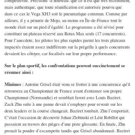
compétitivité. Précisons -à nouveau- que ce n’est que très récemment,
mais authentique, que toute réunification est autorisée pourvu que
dans ce cas le Vega XH3 soit le pneumatique commun. Comme par
ailleurs, il y a pénurie de Mojo, au moins en Île-de-France tout le
monde était sur un pied d’égalité. Le programme a été révisé pour
constituer un plateau réservé aux Rotax Max seuls (17 concurrents).
Pour l’anecdote, les pilotes les plus rapides parmi les trois plateaux
impactés étaient assez indifférents sur la prégrille à quels concurrents
devaient les côtoyer, car focalisés sur leur propre performance.
Sur le plan sportif, les confrontations peuvent succinctement se
résumer ainsi :
Minimes
: Antoine Grisel était venu se frotter à une concurrence qu’il
retrouvera au Championnat de France avant d'entamer son propre
Championnat (Normandie) et semblait favori avec Louis Baziret.
Zack Zhu suite à une panne devait s’employer pour revenir sur les
deux leaders et la course changeait. Baziret tombait. Zhu l’emportait.
C’était l’occasion de découvrir Johan Zlobinski et Léni Robillot qui
passaient au travers des pièges d’une piste glissante. En finale, Zhu
prenait la poudre d’escampette tandis que Grisel abandonnait. Baziret