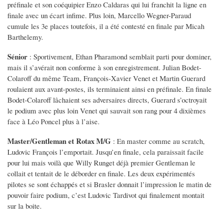
préfinale et son coéquipier Enzo Caldaras qui lui franchit la ligne en
finale avec un écart infime. Plus loin, Marcello Wegner-Paraud
cumule les 3e places toutefois, il a été contesté en finale par Micah
Barthelemy.
Sénior
: Sportivement, Ethan Pharamond semblait parti pour dominer,
mais il s’avérait non conforme à son enregistrement. Julian Bodet-
Colaroff du même Team, François-Xavier Venet et Martin Guerard
roulaient aux avant-postes, ils terminaient ainsi en préfinale. En finale
Bodet-Colaroff lâchaient ses adversaires directs, Guerard s’octroyait
le podium avec plus loin Venet qui sauvait son rang pour 4 dixièmes
face à Léo Poncel plus à l’aise.
Master/Gentleman et Rotax M/G
: En master comme au scratch,
Ludovic François l’emportait. Jusqu’en finale, cela paraissait facile
pour lui mais voilà que Willy Runget déjà premier Gentleman le
collait et tentait de le déborder en finale. Les deux expérimentés
pilotes se sont échappés et si Brasler donnait l’impression le matin de
pouvoir faire podium, c’est Ludovic Tardivot qui finalement montait
sur la boite.