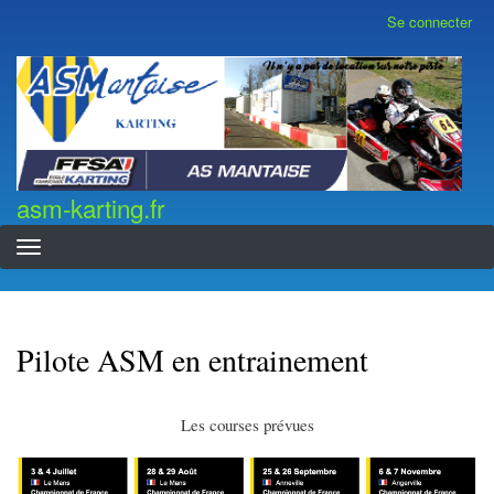
Aller
Se connecter
Menu
au
du
contenu
compte
asm-karting.fr
de
principal
l'utilisateur
asm-karting.fr
Pilote ASM en entrainement
Les courses prévues