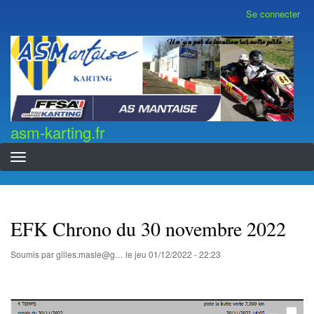
Aller
Se connecter
Menu
au
du
contenu
compte
asm-karting.fr
de
principal
l'utilisateur
asm-karting.fr
EFK Chrono du 30 novembre 2022
Soumis par
gilles.masle@g…
le
jeu 01/12/2022 - 22:23