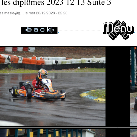
 les diplômes 2023 12 13 Suite 3
lles.masle@g…
le
mer 20/12/2023 - 22:23
...................................
.