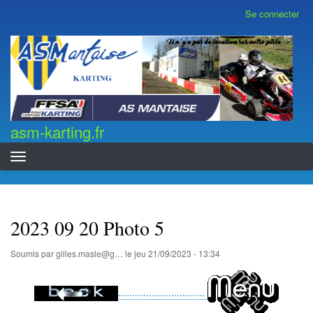
Aller
Se connecter
Menu
au
du
contenu
compte
asm-karting.fr
de
principal
l'utilisateur
asm-karting.fr
2023 09 20 Photo 5
Soumis par
gilles.masle@g…
le
jeu 21/09/2023 - 13:34
...............................