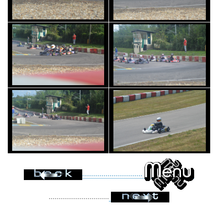
...............................
...............................