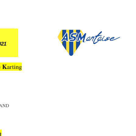
021
K
e
arting
RAND
t