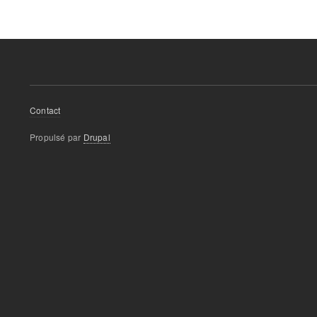
Footer
Contact
menu
Propulsé par
Drupal