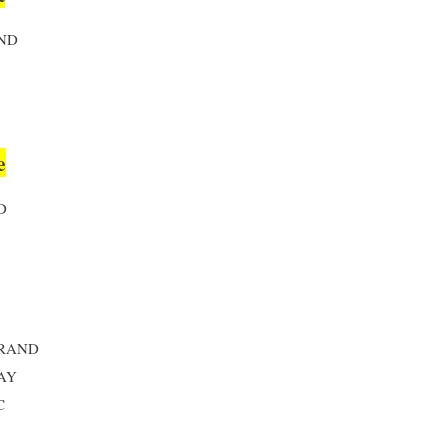
ND
I
e
D
GRAND
SAY
C