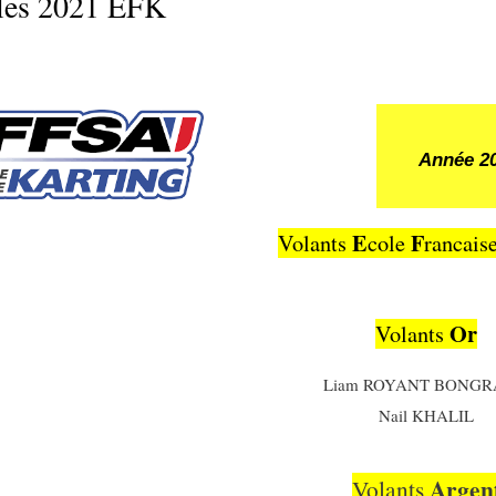
les 2021 EFK
Année 2
E
F
Volants
cole
rancais
Or
Volants
Liam ROYANT BONG
Nail KHALIL
Argen
Volants