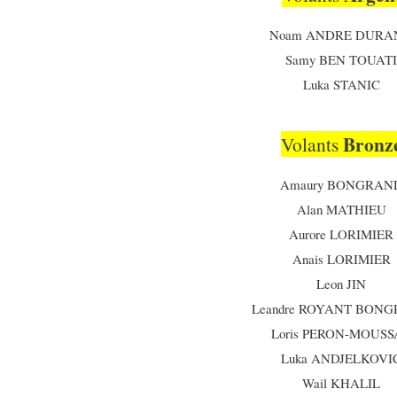
Noam ANDRE DURA
Samy BEN TOUAT
Luka STANIC
Bronz
Volants
Amaury
BONGRAN
Alan MATHIEU
Aurore LORIMIER
Anais LORIMIER
Leon JIN
Leandre ROYANT BON
Loris PERON-MOUS
Luka ANDJELKOVI
Wail KHALIL