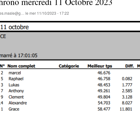
rono mercredi 11 Octobre 2023
lles.masle@g…
le
mer 11/10/2023 - 17:22