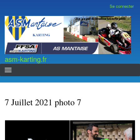
Aller
Se connecter
Menu
au
du
contenu
compte
asm-karting.fr
de
principal
l'utilisateur
asm-karting.fr
7 Juillet 2021 photo 7