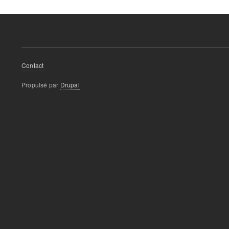
Footer
Contact
menu
Propulsé par
Drupal