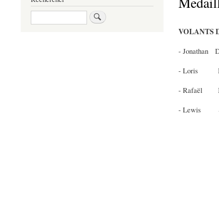
Medail
Rechercher
VOLANTS D
- Jonathan
- Loris 
- Rafaël
- Lewis 