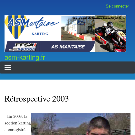
Aller
Se connecter
Menu
au
du
contenu
compte
asm-karting.fr
de
principal
l'utilisateur
asm-karting.fr
Rétrospective 2003
En 2003, la
section karting
a enregistré