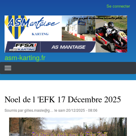
Aller
Se connecter
Menu
au
du
contenu
compte
asm-karting.fr
de
principal
l'utilisateur
asm-karting.fr
Noel de l 'EFK 17 Décembre 2025
Soumis par
gilles.masle@g…
le
sam 20/12/2025 - 08:06