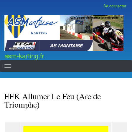
Aller
Se connecter
Menu
au
du
contenu
compte
asm-karting.fr
de
principal
l'utilisateur
asm-karting.fr
EFK Allumer Le Feu (Arc de
Triomphe)