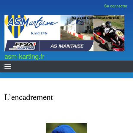
Aller
Se connecter
Menu
au
du
contenu
compte
asm-karting.fr
de
principal
l'utilisateur
asm-karting.fr
L’encadrement