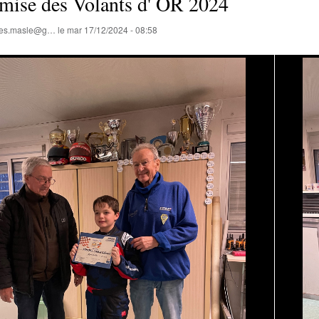
mise des Volants d' OR 2024
lles.masle@g…
le
mar 17/12/2024 - 08:58