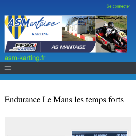
Aller
Se connecter
Menu
au
du
contenu
compte
asm-karting.fr
de
principal
l'utilisateur
asm-karting.fr
Endurance Le Mans les temps forts