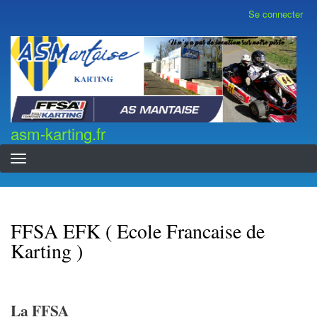
Aller
Se connecter
Menu
au
du
contenu
compte
asm-karting.fr
de
principal
l'utilisateur
asm-karting.fr
FFSA EFK ( Ecole Francaise de
Karting )
La FFSA