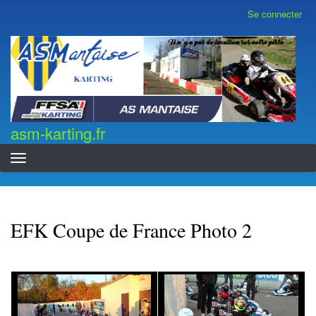
Aller
Se connecter
Menu
au
du
contenu
compte
asm-karting.fr
de
principal
l'utilisateur
asm-karting.fr
EFK Coupe de France Photo 2