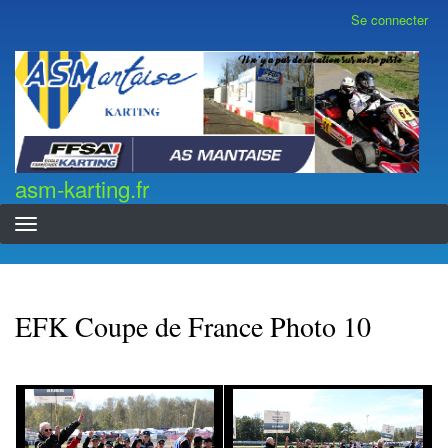
Aller
Se connecter
Menu
au
du
contenu
compte
asm-karting.fr
de
principal
l'utilisateur
asm-karting.fr
EFK Coupe de France Photo 10