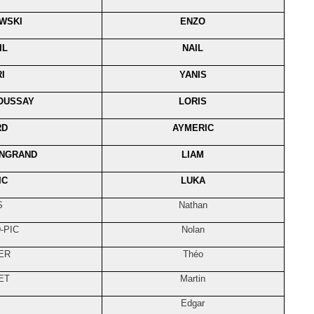
WSKI
ENZO
IL
NAIL
I
YANIS
OUSSAY
LORIS
RD
AYMERIC
ONGRAND
LIAM
IC
LUKA
S
Nathan
-PIC
Nolan
ER
Théo
ET
Martin
Edgar