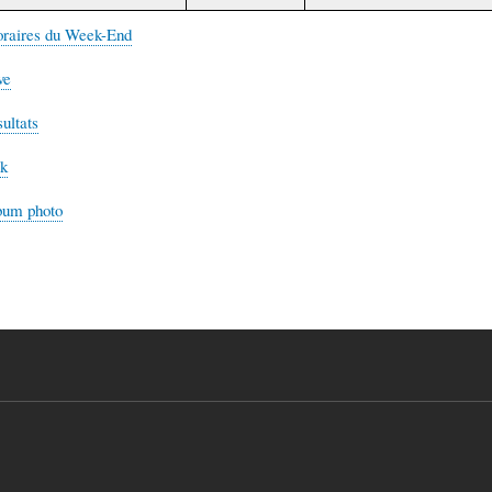
oraires du Week-End
ve
sultats
ok
bum photo