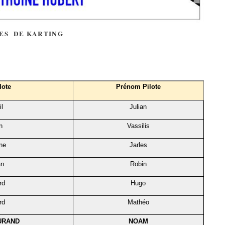
SES DE KARTING
lote
Prénom Pilote
l
Julian
n
Vassilis
ne
Jarles
an
Robin
rd
Hugo
rd
Mathéo
URAND
NOAM