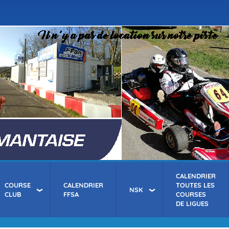
Aller
au
contenu
principal
CALENDRIER
COURSE
CALENDRIER
TOUTES LES
NSK
CLUB
FFSA
COURSES
DE LIGUES