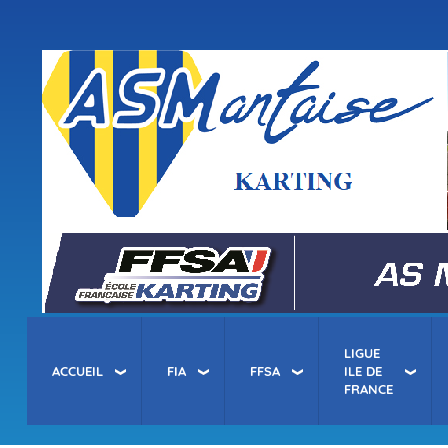
Menu
du
compte
asm-karting.fr
de
l'utilisateur
LIGUE
ACCUEIL
FIA
FFSA
ILE DE
FRANCE