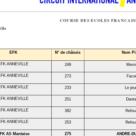
COURSE DES ECOLES FRANCAI
rits
EFK
N° de châssis
Nom Pi
EFK ANNEVILLE
249
Mesni
EFK ANNEVILLE
273
Faco
EFK ANNEVILLE
233
Le jeu
EFK ANNEVILLE
251
Dant
EFK ANNEVILLE
382
Refou
EFK ANNEVILLE
253
Refou
FK AS Mantaise
275
ANDRE-D