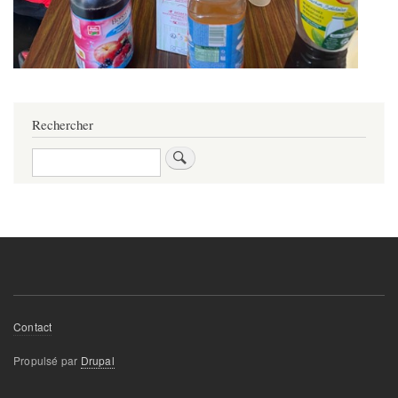
Rechercher
Rechercher
Footer
Contact
menu
Propulsé par
Drupal