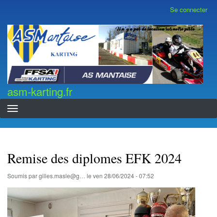
Aller
Se connecter
Menu
au
du
contenu
compte
asm-karting.fr
de
principal
l'utilisateur
asm-karting.fr
Remise des diplomes EFK 2024
Soumis par
gilles.masle@g…
le
ven 28/06/2024 - 07:52