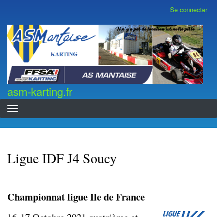
Aller
Se connecter
Menu
au
du
contenu
compte
asm-karting.fr
de
principal
l'utilisateur
asm-karting.fr
Ligue IDF J4 Soucy
Championnat ligue Ile de France