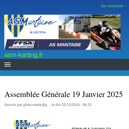
Aller
Se connecter
Menu
au
du
contenu
compte
asm-karting.fr
de
principal
l'utilisateur
asm-karting.fr
Assemblée Générale 19 Janvier 2025
Soumis par
gilles.masle@g…
le
dim 22/12/2024 - 06:23