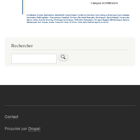
Rechercher
Rechercher
Footer
Contact
menu
Propulsé par
Drupal