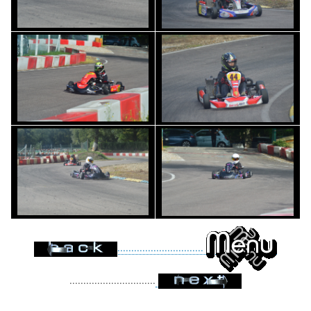
...............................
...............................