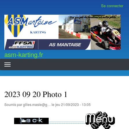
Aller
Se connecter
Menu
au
du
contenu
compte
asm-karting.fr
de
principal
l'utilisateur
asm-karting.fr
2023 09 20 Photo 1
Soumis par
gilles.masle@g…
le
jeu 21/09/2023 - 13:05
...............................