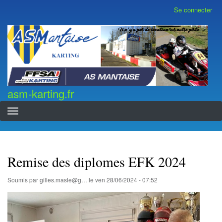
Aller
Se connecter
Menu
au
du
contenu
compte
asm-karting.fr
de
principal
l'utilisateur
asm-karting.fr
Remise des diplomes EFK 2024
Soumis par
gilles.masle@g…
le
ven 28/06/2024 - 07:52