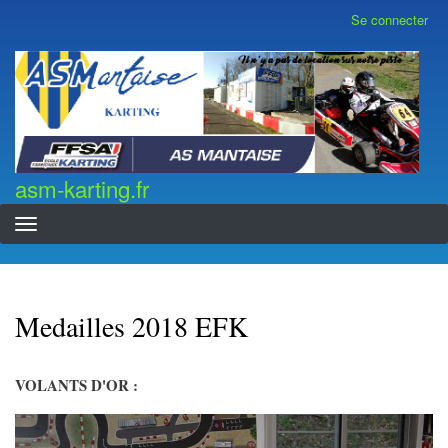
Aller
Se connecter
Menu
au
du
contenu
compte
asm-karting.fr
de
principal
l'utilisateur
asm-karting.fr
Medailles 2018 EFK
VOLANTS D'OR :