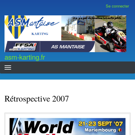
Aller
Se connecter
Menu
au
du
contenu
compte
asm-karting.fr
de
principal
l'utilisateur
asm-karting.fr
Rétrospective 2007