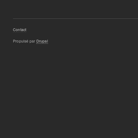
Footer
Contact
menu
Propulsé par
Drupal