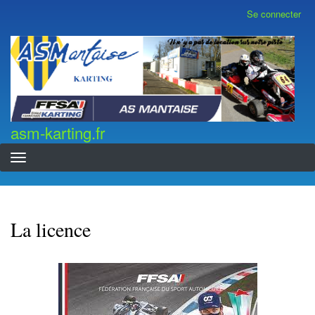
Aller
Se connecter
Menu
au
du
contenu
compte
asm-karting.fr
de
principal
l'utilisateur
asm-karting.fr
La licence