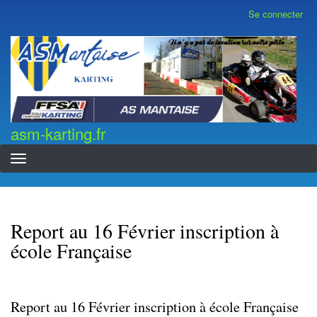
Aller
Se connecter
Menu
au
du
contenu
compte
asm-karting.fr
de
principal
l'utilisateur
asm-karting.fr
Report au 16 Février inscription à
école Française
Report au 16 Février inscription à école Française