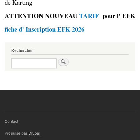
de Karting
ATTENTION NOUVEAU
TARIF
pour l' EFK
fiche d' Inscription EFK 2026
Rechercher
Rechercher
Footer
Contact
menu
Propulsé par
Drupal