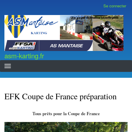
Aller
Se connecter
Menu
au
du
contenu
compte
asm-karting.fr
de
principal
l'utilisateur
asm-karting.fr
EFK Coupe de France préparation
Tous pr
ê
ts pour la Coupe de France