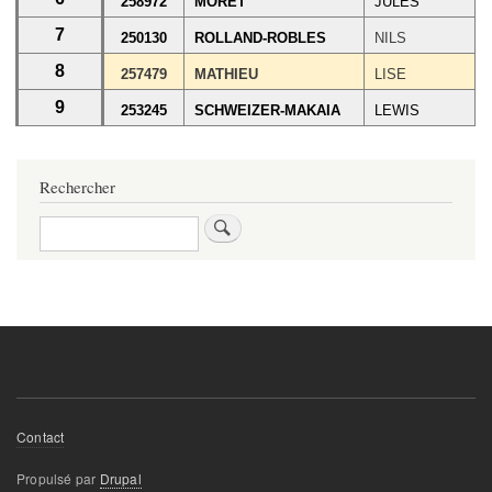
258972
MORET
JULES
7
250130
ROLLAND-ROBLES
NILS
8
257479
MATHIEU
LISE
9
253245
SCHWEIZER-MAKAIA
LEWIS
Rechercher
Rechercher
Footer
Contact
menu
Propulsé par
Drupal