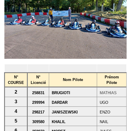
N°
N°
Prénom
Nom Pilote
COURSE
Licencié
Pilote
2
258831
BRUGIOTI
MATHIAS
3
299994
DARDAR
UGO
4
298217
JANISZEWSKI
ENZO
5
309580
KHALIL
NAIL
6