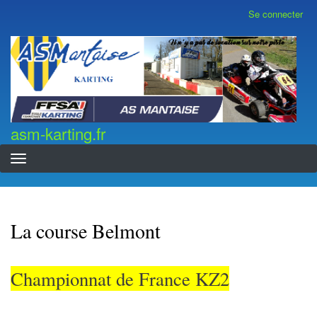
Aller
Se connecter
Menu
au
du
contenu
compte
asm-karting.fr
de
principal
l'utilisateur
asm-karting.fr
La course Belmont
Championnat de France KZ2