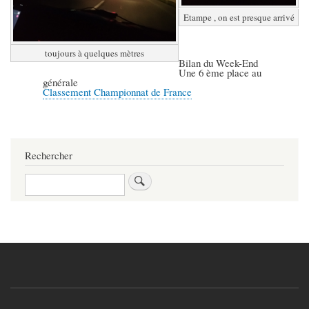
Etampe , on est presque arrivé
toujours à quelques mètres
Bilan du Week-End
Une 6 ème place au
générale
Classement Championnat de France
Rechercher
Rechercher
Footer