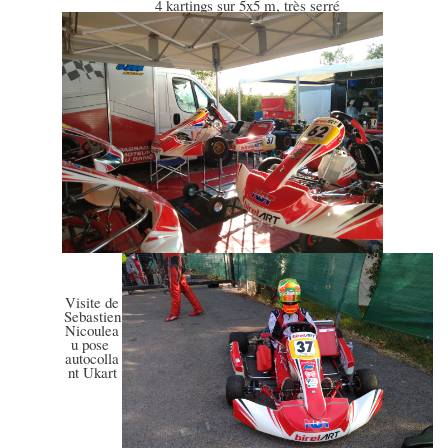
4 kartings sur 5x5 m, très serré
Visite de
Sebastien
Nicoulea
u pose
autocolla
nt Ukart