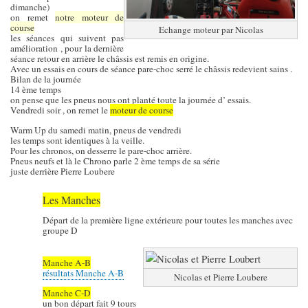
dimanche)
on remet
notre moteur de
course
Echange moteur par Nicolas
les séances qui suivent pas
amélioration , pour la dernière
séance retour en arrière le châssis est remis en origine.
Avec un essais en cours de séance pare-choc serré le châssis redevient sains .
Bilan de la journée
14 ème temps
on pense que les pneus nous ont planté toute la journée d’ essais.
Vendredi soir , on remet le
moteur de course
Warm Up du samedi matin, pneus de vendredi
les temps sont identiques à la veille.
Pour les chronos, on desserre le pare-choc arrière.
Pneus neufs et là le Chrono parle 2 ème temps de sa série
juste derrière Pierre Loubere
Les Manches
Départ de la première ligne extérieure pour toutes les manches avec
groupe D
Manche A-B
résultats Manche A-B
Nicolas et Pierre Loubere
Manche C-D
un bon départ fait 9 tours