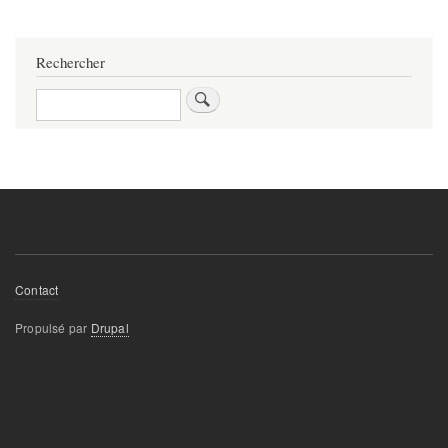
Rechercher
Rechercher
Footer
Contact
menu
Propulsé par
Drupal