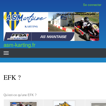
Aller
Se connecter
Menu
au
du
contenu
compte
asm-karting.fr
de
principal
l'utilisateur
asm-karting.fr
EFK ?
Qu’est-ce qu’une EFK ?