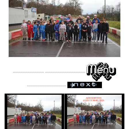
........................... ...................................
..................................