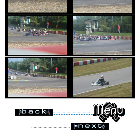
...............................
...............................