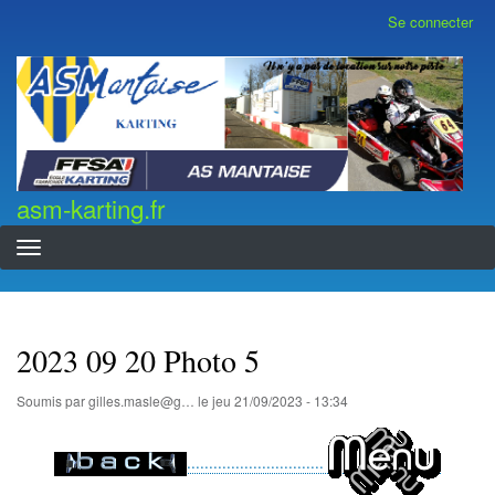
Aller
Se connecter
Menu
au
du
contenu
compte
asm-karting.fr
de
principal
l'utilisateur
asm-karting.fr
2023 09 20 Photo 5
Soumis par
gilles.masle@g…
le
jeu 21/09/2023 - 13:34
...............................