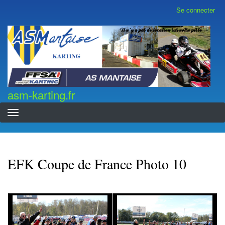
Aller
Se connecter
Menu
au
du
contenu
compte
asm-karting.fr
de
principal
l'utilisateur
asm-karting.fr
EFK Coupe de France Photo 10