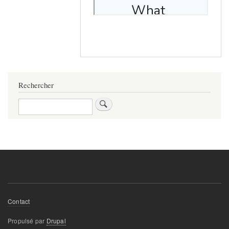
Rechercher
Rechercher
Footer
Contact
menu
Propulsé par
Drupal