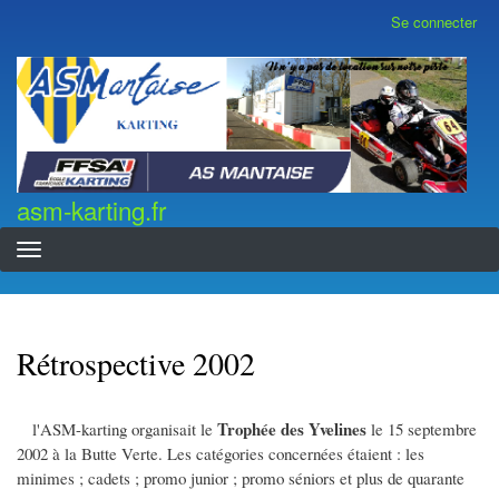
Aller
Se connecter
Menu
au
du
contenu
compte
asm-karting.fr
de
principal
l'utilisateur
asm-karting.fr
Rétrospective 2002
Trophée des Yvelines
l'ASM-karting organisait le
le 15 septembre
2002 à la Butte Verte. Les catégories concernées étaient : les
minimes ; cadets ; promo junior ; promo séniors et plus de quarante