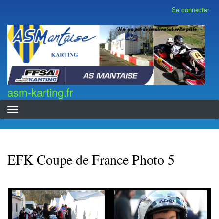
Aller
Se connecter
Menu
au
du
contenu
compte
asm-karting.fr
de
principal
l'utilisateur
asm-karting.fr
EFK Coupe de France Photo 5