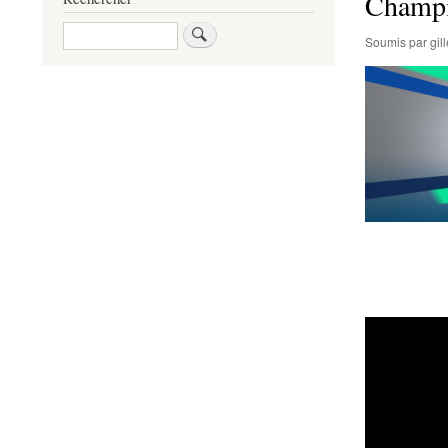
Champi
Rechercher
Soumis par
gi