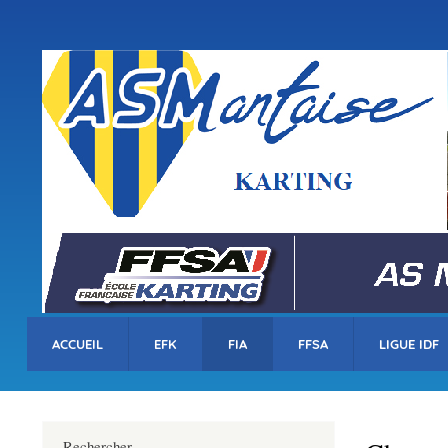
Menu
du
compte
asm-karting.fr
de
l'utilisateur
ACCUEIL
EFK
FIA
FFSA
LIGUE IDF
Rechercher