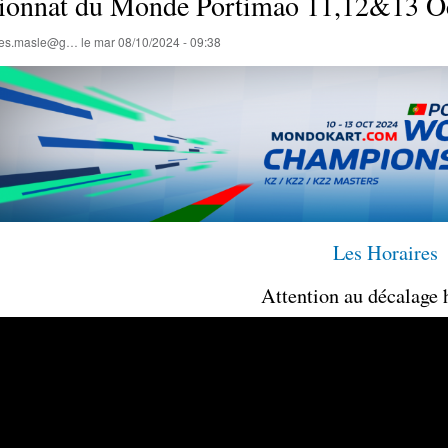
onnat du Monde Portimao 11,12&13 Oc
lles.masle@g…
le
mar 08/10/2024 - 09:38
Les Horaires
Attention au décalage 