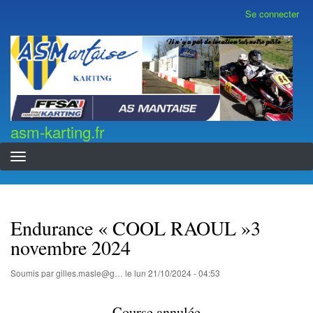
Aller
Se connecter
Menu
au
du
contenu
compte
asm-karting.fr
de
principal
l'utilisateur
asm-karting.fr
Endurance « COOL RAOUL »3
novembre 2024
Soumis par
gilles.masle@g…
le
lun 21/10/2024 - 04:53
Course annulée