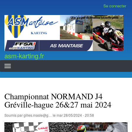
Aller
Se connecter
Menu
au
du
contenu
compte
asm-karting.fr
de
principal
l'utilisateur
asm-karting.fr
Championnat NORMAND J4
Gréville-hague 26&27 mai 2024
Soumis par
gilles.masle@g…
le
mar 28/05/2024 - 20:58