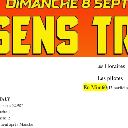
Les Horaires
Les pilotes
En Mini60
12 partici
(
ITALY
ono en 52.987
che 1
che 2
ment après Manche