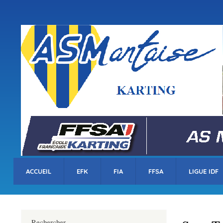
Menu
du
compte
asm-karting.fr
de
l'utilisateur
ACCUEIL
EFK
FIA
FFSA
LIGUE IDF
Rechercher