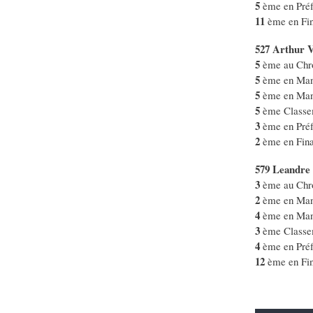
5
ème en Préf
11
ème en Fin
527 Arthur
5
ème au Chro
5
ème en Man
5
ème en Man
5
ème Classe
3
ème en Préf
2
ème en Fina
579 Leand
3
ème au Chr
2
ème en Man
4
ème en Man
3
ème Classe
4
ème en Préf
12
ème en Fin