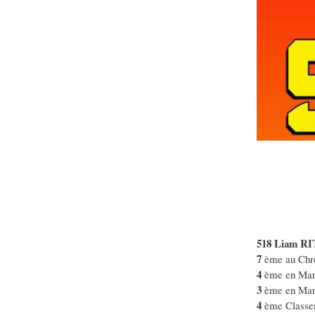
518 Liam R
7
ème au Chr
4
ème en Man
3
ème en Man
4
ème Classe