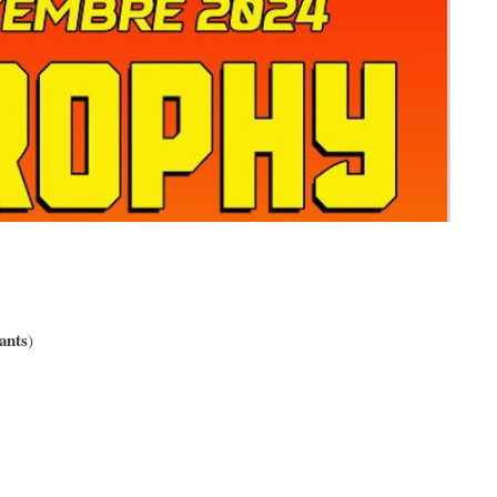
pants
)